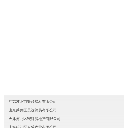
江西高盛医疗有限公司拥有先进的现代化生产设备和生产工艺，确
保产品品质不仅达到国家标准，而且优于国家标准；发挥公司原材
料采购优势和成本管控优势，使产品的性价比较优；直接与国际和
国内原材料生产厂家合作，确保原材料进货渠道都是来自化工原料
知名生产企业。
友情链接
湖南湘潭维达机械有限公司
宁夏棋远文化有限公司
福建宁德创新服务有限公司
江苏苏州市升联建材有限公司
山东莱芜区思达贸易有限公司
天津河北区宏科房地产有限公司
上海松江区百盛农业有限公司